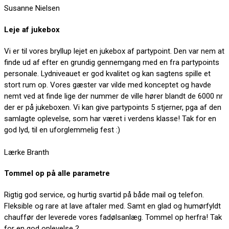
Susanne Nielsen
Leje af jukebox
Vi er til vores bryllup lejet en jukebox af partypoint. Den var nem at
finde ud af efter en grundig gennemgang med en fra partypoints
personale. Lydniveauet er god kvalitet og kan sagtens spille et
stort rum op. Vores gæster var vilde med konceptet og havde
nemt ved at finde lige der nummer de ville hører blandt de 6000 nr
der er på jukeboxen. Vi kan give partypoints 5 stjerner, pga af den
samlagte oplevelse, som har været i verdens klasse! Tak for en
god lyd, til en uforglemmelig fest :)
Lærke Branth
Tommel op på alle parametre
Rigtig god service, og hurtig svartid på både mail og telefon.
Fleksible og rare at lave aftaler med. Samt en glad og humørfyldt
chauffør der leverede vores fadølsanlæg. Tommel op herfra! Tak
for en god oplevelse ?