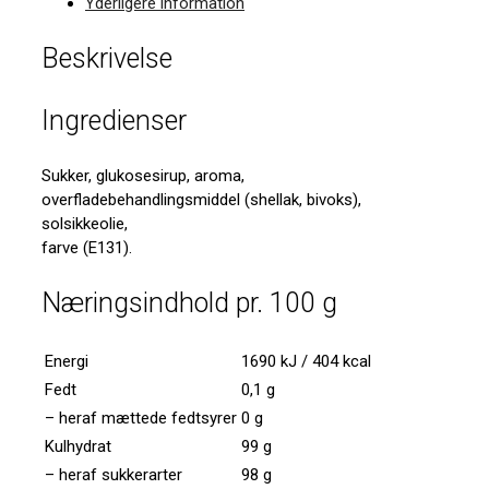
Yderligere information
Beskrivelse
Ingredienser
Sukker, glukosesirup, aroma,
overfladebehandlingsmiddel (shellak, bivoks),
solsikkeolie,
farve (E131).
Næringsindhold pr. 100 g
Energi
1690 kJ / 404 kcal
Fedt
0,1 g
– heraf mættede fedtsyrer
0 g
Kulhydrat
99 g
– heraf sukkerarter
98 g