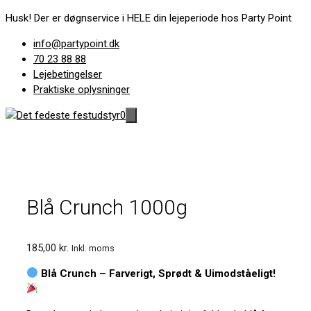
Hop
Husk! Der er døgnservice i HELE din lejeperiode hos Party Point
til
info@partypoint.dk
indhold
70 23 88 88
Lejebetingelser
Praktiske oplysninger
0
Blå Crunch 1000g
185,00
kr.
Inkl. moms
Blå Crunch – Farverigt, Sprødt & Uimodståeligt!