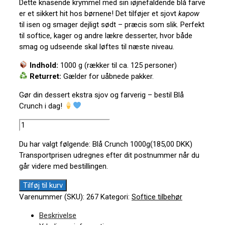
Dette knasende krymmel med sin iøjnefaldende blå farve
er et sikkert hit hos børnene! Det tilføjer et sjovt
kapow
til isen og smager dejligt sødt – præcis som slik. Perfekt
til softice, kager og andre lækre desserter, hvor både
smag og udseende skal løftes til næste niveau.
Indhold:
1000 g (rækker til ca. 125 personer)
Returret:
Gælder for uåbnede pakker.
Gør din dessert ekstra sjov og farverig – bestil Blå
Crunch i dag!
Blå
Crunch
Du har valgt følgende: Blå Crunch 1000g(185,00 DKK)
1000g
Transportprisen udregnes efter dit postnummer når du
antal
går videre med bestillingen.
Tilføj til kurv
Varenummer (SKU):
267
Kategori:
Softice tilbehør
Beskrivelse