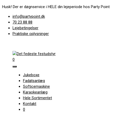
Hop
Husk! Der er døgnservice i HELE din lejeperiode hos Party Point
til
info@partypoint.dk
indhold
70 23 88 88
Lejebetingelser
Praktiske oplysninger
0
Jukeboxe
Fadølsanlæg
Softicemaskine
Karaokeanlæg
Hele Sortimentet
Kontakt
0