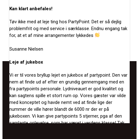
Kan klart anbefales!
Tøv ikke med at leje ting hos PartyPoint. Det er så dejlig
problemfrit og med service i særklasse. Endnu engang tak
for, at et af mine arrangementer lykkedes
Susanne Nielsen
Leje af jukebox
Vi er til vores bryllup lejet en jukebox af partypoint. Den var
nem at finde ud af efter en grundig gennemgang med en
fra partypoints personale. Lydniveauet er god kvalitet og
kan sagtens spille et stort rum op. Vores gæster var vilde
med konceptet og havde nemt ved at finde lige der
nummer de ville hører blandt de 6000 nr der er på
jukeboxen. Vi kan give partypoints 5 stjerner, pga af den
samlagte oplevelse, som har været i verdens klasse! Tak
for en god lyd, til en uforglemmelig fest :)