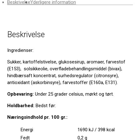
Beskrivelse
Yderligere information
Beskrivelse
Ingredienser
:
Sukker, kartoffelstivelse, glukosesirup, aromaer, farvestof
(E153), solsikkeolie, overfladebehandlingsmiddel (bivax),
hindbærsaft koncentrat, surhedsregulator (citronsyre),
antioxidant (askorbinsyre), farvestoffer (E160a, E131).
Opbevaring:
Under 25 grader celsius, mørkt og tørt.
Holdbarhed:
Bedst før:
Næringsindhold pr. 100 gr.:
Energi
1690 kJ / 398 kcal
Fedt
0,2 g