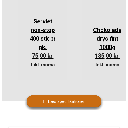
Serviet
non-stop
Chokolade
400 stk pr
drys fint
pk.
1000g
75,00
kr.
185,00
kr.
Inkl. moms
Inkl. moms
Læs specifikationer
Læs specifikationer
Læs specifikationer
Læs specifikationer