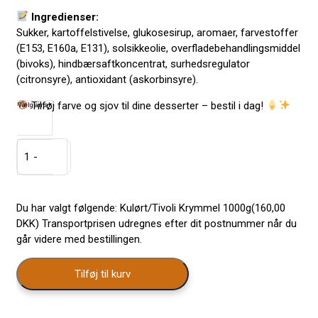
Ingredienser:
Sukker, kartoffelstivelse, glukosesirup, aromaer, farvestoffer
(E153, E160a, E131), solsikkeolie, overfladebehandlingsmiddel
(bivoks), hindbærsaftkoncentrat, surhedsregulator
(citronsyre), antioxidant (askorbinsyre).
Tilføj farve og sjov til dine desserter – bestil i dag!
Kulørt/Tivoli
Krymmel
1000g
Du har valgt følgende: Kulørt/Tivoli Krymmel 1000g(160,00
antal
DKK)
Transportprisen udregnes efter dit postnummer når du
går videre med bestillingen.
Tilføj til kurv