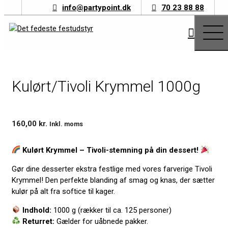
info@partypoint.dk
70 23 88 88
Hop
til
indhold
JUKEBOXE
FADØLSANLÆG
Kulørt/Tivoli Krymmel 1000g
SOFTICEMASKINE
KARAOKEANLÆG
HELE SORTIMENTET
LEJEBETINGELSER
160,00
kr.
Inkl. moms
PRAKTISKE OPLYSNINGER
Kontakt
Kulørt Krymmel – Tivoli-stemning på din dessert!
70 23 88 88
Gør dine desserter ekstra festlige med vores farverige Tivoli
INFO@PARTYPOINT.DK
Krymmel! Den perfekte blanding af smag og knas, der sætter
kulør på alt fra softice til kager.
Indhold:
1000 g (rækker til ca. 125 personer)
Returret:
Gælder for uåbnede pakker.