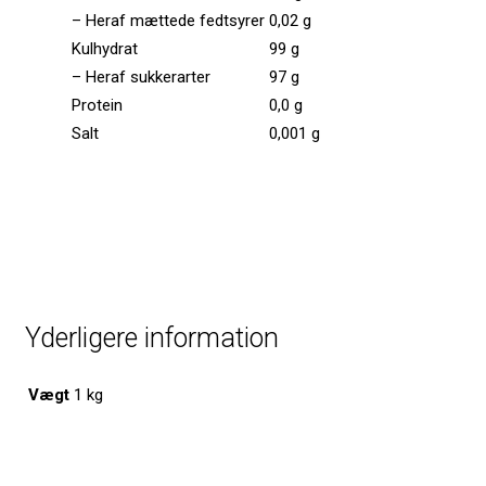
– Heraf mættede fedtsyrer
0,02 g
Kulhydrat
99 g
– Heraf sukkerarter
97 g
Protein
0,0 g
Salt
0,001 g
Yderligere information
Vægt
1 kg