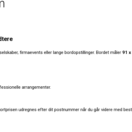
m
dtere
re selskaber, firmaevents eller lange bordopstillinger. Bordet måler
91 x
ofessionelle arrangementer.
ortprisen udregnes efter dit postnummer når du går videre med besti