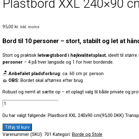
Plastbord XXL 240×90 c
95,00
kr.
Inkl. moms
Bord til 10 personer – stort, stabilt og let at hån
Stort og praktisk
letvægtsbord i højkvalitetsplast
, ideelt til stør
personer
– 4 på hver langside og 1 for hver bordende.
🪑
Anbefalet pladsforbrug:
ca. 60 cm pr. person
🧽
OBS:
Bordet skal aftørres efter brug
Robust og nemt at sætte op – et oplagt valg til både private og pr
Plastbord
XXL
Du har valgt følgende: Plastbord XXL 240x90 cm(95,00 DKK)
Transp
240x90
cm
Tilføj til kurv
antal
Varenummer (SKU):
701
Kategori:
Borde og Stole