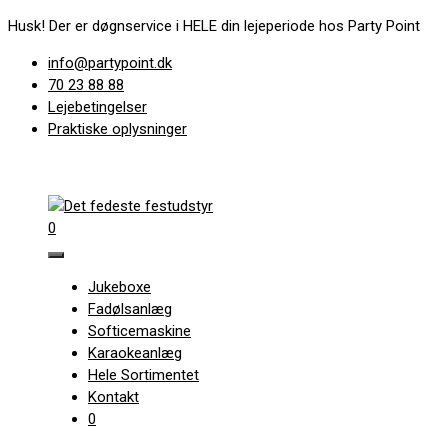
Hop
Husk! Der er døgnservice i HELE din lejeperiode hos Party Point
til
info@partypoint.dk
indhold
70 23 88 88
Lejebetingelser
Praktiske oplysninger
0
Jukeboxe
Fadølsanlæg
Softicemaskine
Karaokeanlæg
Hele Sortimentet
Kontakt
0