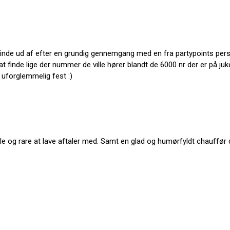
at finde ud af efter en grundig gennemgang med en fra partypoints pers
finde lige der nummer de ville hører blandt de 6000 nr der er på juke
n uforglemmelig fest :)
sible og rare at lave aftaler med. Samt en glad og humørfyldt chauff