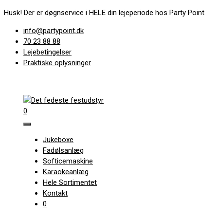
Hop
Husk! Der er døgnservice i HELE din lejeperiode hos Party Point
til
info@partypoint.dk
indhold
70 23 88 88
Lejebetingelser
Praktiske oplysninger
0
Jukeboxe
Fadølsanlæg
Softicemaskine
Karaokeanlæg
Hele Sortimentet
Kontakt
0