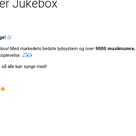
ter Jukebox
ge!
kebox! Med markedets bedste lydsystem og over
9000 musiknumre
ikoplevelse.
, så alle kan synge med!